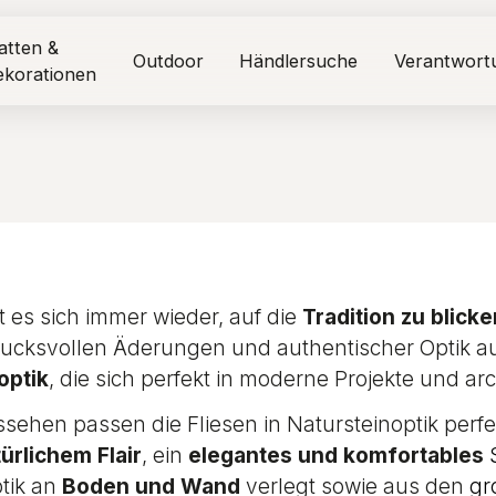
atten &
Outdoor
Händlersuche
Verantwort
ekorationen
 es sich immer wieder, auf die
Tradition zu blicke
ucksvollen Äderungen und authentischer Optik a
optik
, die sich perfekt in moderne Projekte und ar
ussehen passen die Fliesen in Natursteinoptik per
ürlichem Flair
, ein
elegantes und komfortables
ptik an
Boden und Wand
verlegt sowie aus den
gr