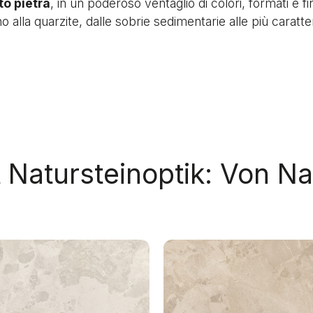
to pietra
, in un poderoso ventaglio di colori, formati e fi
o alla quarzite, dalle sobrie sedimentarie alle più caratt
 Natursteinoptik: Von N