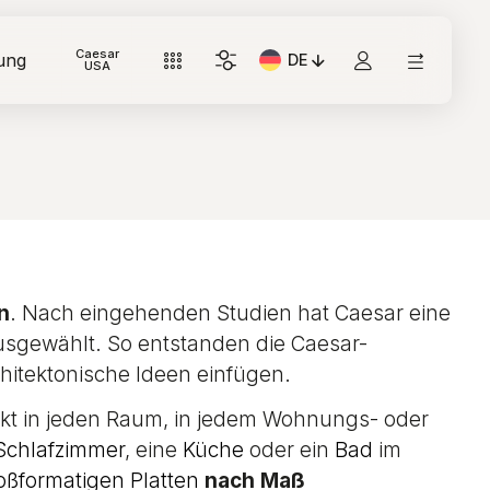
Caesar
ung
DE
Aktuelle Sprache: Italiano
USA
n
. Nach eingehenden Studien hat Caesar eine
usgewählt. So entstanden die Caesar-
chitektonische Ideen einfügen.
fekt in jeden Raum, in jedem Wohnungs- oder
Schlafzimmer
, eine
Küche
oder ein
Bad
im
oßformatigen Platten
nach Maß