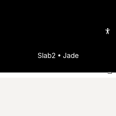
Slab2 • Jade
Home
Sammlungen
Slab2
Jade
Images
Datenblätter
Download
Technische auskünfte
Katalog