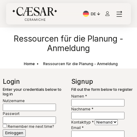
DE
Aktuelle Sprache: Italia
Ressourcen für die Planung -
Anmeldung
Home
Ressourcen für die Planung - Anmeldung
Login
Signup
Enter your credentials below to
Fill out the form below to register
log in
Namen
*
Nutzername
Nachname
*
Passwort
Kontakttyp
*
:
Remember me next time?
Email
*