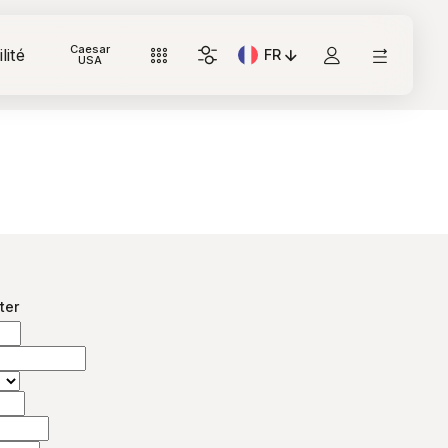
Caesar
lité
FR
Langue actuelle: Italiano
USA
ter