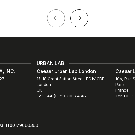
URBAN LAB
, INC.
Caesar Urban Lab London
Caesar U
027
17-18 Great Sutton Street, EC1V 0DP
10b, Rue S
London
Paris
UK
France
Tel: +44 (0) 20 7836 4662
Tel: +33 1
iva: IT00179660360