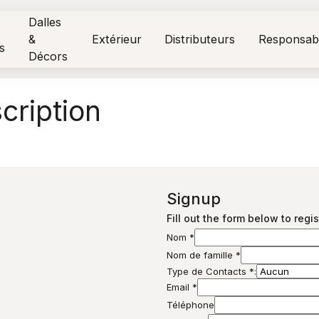
Dalles
&
Extérieur
Distributeurs
Responsabi
s
Décors
cription
Signup
Fill out the form below to regis
Nom
*
Nom de famille
*
Type de Contacts
*
:
Email
*
Téléphone