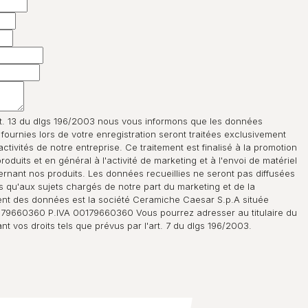
t. 13 du dlgs 196/2003 nous vous informons que les données
ournies lors de votre enregistration seront traitées exclusivement
ctivités de notre entreprise. Ce traitement est finalisé à la promotion
oduits et en général à l'activité de marketing et à l'envoi de matériel
ernant nos produits. Les données recueillies ne seront pas diffusées
 qu'aux sujets chargés de notre part du marketing et de la
tement des données est la société Ceramiche Caesar S.p.A située
179660360 P.IVA 00179660360 Vous pourrez adresser au titulaire du
t vos droits tels que prévus par l'art. 7 du dlgs 196/2003.