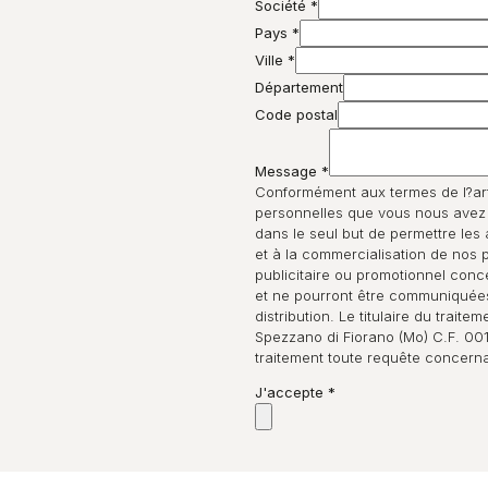
Société
*
Pays
*
Ville
*
Département
Code postal
Message
*
Conformément aux termes de l?ar
personnelles que vous nous avez f
dans le seul but de permettre les a
et à la commercialisation de nos pr
publicitaire ou promotionnel conc
et ne pourront être communiquées
distribution. Le titulaire du trai
Spezzano di Fiorano (Mo) C.F. 00
traitement toute requête concernan
J'accepte
*