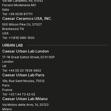
Via del Canaletto, 49, 41042
Fiorano Modenese MO
Italia
Tel: +39 0536 817111
Caesar Ceramics USA, INC.
500 Wilson Pike Cir, 37027
Brentwood TN
USA
Tel: +1 (615) 986-1500
URBAN LAB
Caesar Urban Lab London
17-18 Great Sutton Street, EC1V 0DP
London
UK
Tel: +44 (0) 20 7836 4662
Caesar Urban Lab Paris
10b, Rue Saint Nicolas, 75012
Paris
France
Tel: +33 1 44 73 42 02
Caesar Urban Lab Milano
Via Molino delle Armi, 14, 20123
Milano