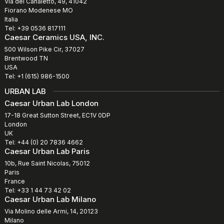
Via del Canaletto, 49, 41042
Fiorano Modenese MO
Italia
Tel: +39 0536 817111
Caesar Ceramics USA, INC.
500 Wilson Pike Cir, 37027
Brentwood TN
USA
Tel: +1 (615) 986-1500
URBAN LAB
Caesar Urban Lab London
17-18 Great Sutton Street, EC1V 0DP
London
UK
Tel: +44 (0) 20 7836 4662
Caesar Urban Lab Paris
10b, Rue Saint Nicolas, 75012
Paris
France
Tel: +33 1 44 73 42 02
Caesar Urban Lab Milano
Via Molino delle Armi, 14, 20123
Milano