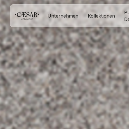
Pl
Unternehmen
Kollektionen
D