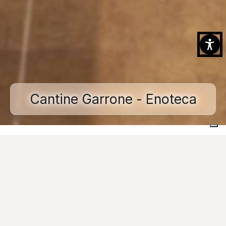
Cantine Garrone - Enoteca
Home
Realizzazioni
Spazi commerciali e pubblici
Cantine Garrone - Enoteca
Immagini
Richiesta Informazioni