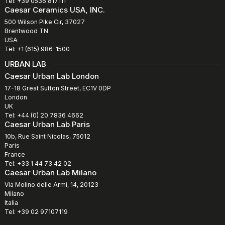
Tel: +39 0536 817111
Caesar Ceramics USA, INC.
500 Wilson Pike Cir, 37027
Brentwood TN
USA
Tel: +1 (615) 986-1500
URBAN LAB
Caesar Urban Lab London
17-18 Great Sutton Street, EC1V 0DP
London
UK
Tel: +44 (0) 20 7836 4662
Caesar Urban Lab Paris
10b, Rue Saint Nicolas, 75012
Paris
France
Tel: +33 1 44 73 42 02
Caesar Urban Lab Milano
Via Molino delle Armi, 14, 20123
Milano
Italia
Tel: +39 02 97107119