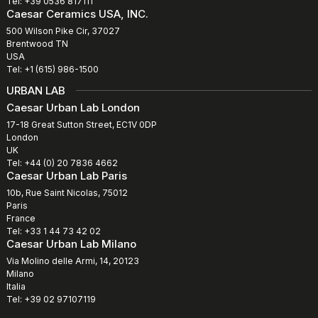
Tel: +39 0536 817111
Caesar Ceramics USA, INC.
500 Wilson Pike Cir, 37027
Brentwood TN
USA
Tel: +1 (615) 986-1500
URBAN LAB
Caesar Urban Lab London
17-18 Great Sutton Street, EC1V 0DP
London
UK
Tel: +44 (0) 20 7836 4662
Caesar Urban Lab Paris
10b, Rue Saint Nicolas, 75012
Paris
France
Tel: +33 1 44 73 42 02
Caesar Urban Lab Milano
Via Molino delle Armi, 14, 20123
Milano
Italia
Tel: +39 02 97107119