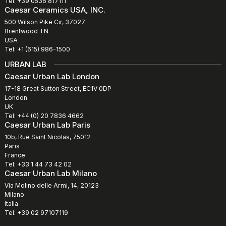
Tel: +39 0536 817111
Caesar Ceramics USA, INC.
500 Wilson Pike Cir, 37027
Brentwood TN
USA
Tel: +1 (615) 986-1500
URBAN LAB
Caesar Urban Lab London
17-18 Great Sutton Street, EC1V 0DP
London
UK
Tel: +44 (0) 20 7836 4662
Caesar Urban Lab Paris
10b, Rue Saint Nicolas, 75012
Paris
France
Tel: +33 1 44 73 42 02
Caesar Urban Lab Milano
Via Molino delle Armi, 14, 20123
Milano
Italia
Tel: +39 02 97107119