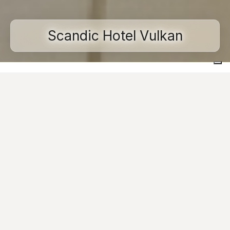
Scandic Hotel Vulkan
Home
Realisierte Projekte
Gewerbliche und öffentliche Räume
Scandic Hotel Vulkan
Images
Kontaktieren
Una delle più piccole capitali europee e, allo stesso
tempo, una delle più versatili, moderne e internazionali: