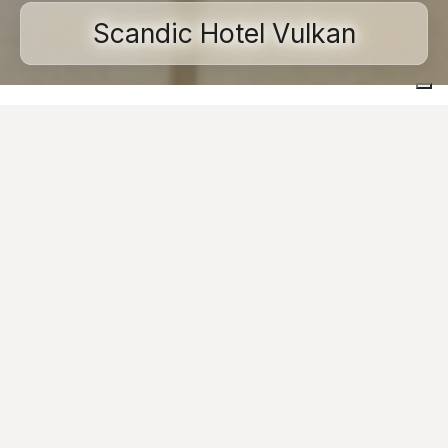
Scandic Hotel Vulkan
Home
Réalisations
Espaces commerciaux et publics
Scandic Hotel Vulkan
Images
Contactez-nous
Una delle più piccole capitali europee e, allo stesso
tempo, una delle più versatili, moderne e internazionali:
stiamo parlando di Oslo, città di riferimento della
Norvegia che, con i suoi più di 600 mila abitanti, si