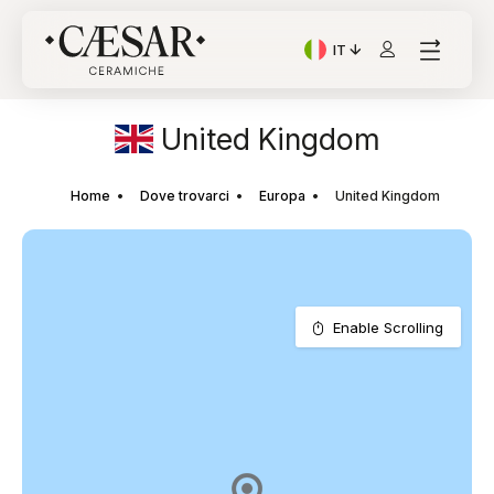
IT
Lingua corrente: Italian
United Kingdom
Home
Dove trovarci
Europa
United Kingdom
Enable Scrolling