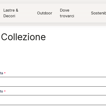
Lastre &
Dove
Outdoor
Sostenibi
Decori
trovarci
 Collezione
sta
*
tto
*