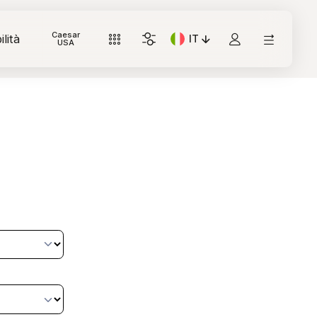
Caesar
lità
IT
Lingua corrente: Italiano
USA