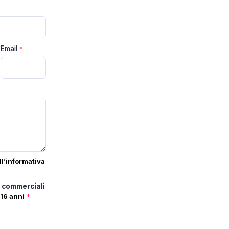
Email
*
ll’informativa
e commerciali
 16 anni
*