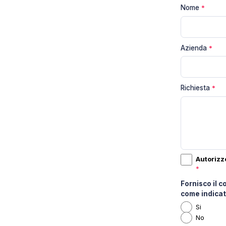
Nome
*
Azienda
*
Richiesta
*
Autorizzo
*
Fornisco il 
come indica
Si
No