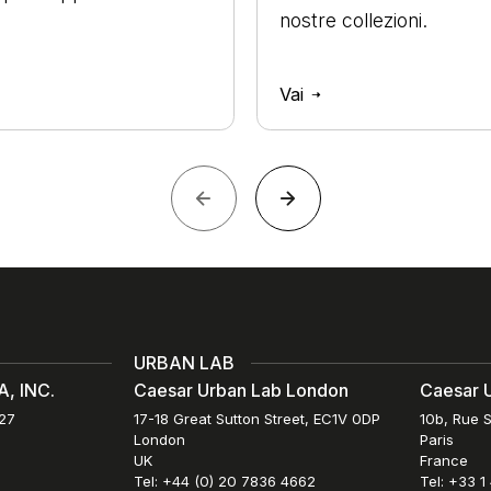
nostre collezioni.
Vai
URBAN LAB
, INC.
Caesar Urban Lab London
Caesar U
027
17-18 Great Sutton Street, EC1V 0DP
10b, Rue S
London
Paris
UK
France
Tel: +44 (0) 20 7836 4662
Tel: +33 1