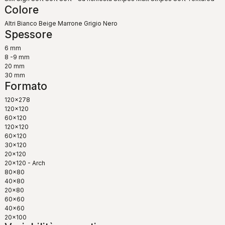
Colore
Altri
Bianco
Beige
Marrone
Grigio
Nero
Spessore
6 mm
8 -9 mm
20 mm
30 mm
Formato
120x278
120x120
60x120
120x120
60x120
30x120
20x120
20x120 - Arch
80x80
40x80
20x80
60x60
40x60
20x100