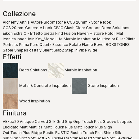
Collezione
Alchemy
Arthis
Autore
Bloomstone
CCS 20mm - Stone look
CCS 20mm-Concrete Look
CiViC
Clash
Clear
Cocoon
Deco Solutions
Eikon
Extra C - Effetto pietra
Find
Fusion
Haven
Histoire
Hold
I.Mat
Iconica
Inner
Join
Key_Mood
Life
Marble Inspiration
Multicolor
Pillar
Plinth
Portraits
Prima
Pure
Quartz Essence
Relate Flame
Rever
ROXSTONES
Sable
Shapes of Italy
Silent
Slab2
Step In
Vibe
Wide
Effetti
Deco Solutions
Marble Inspiration
Metal & Concrete Inspiration
Stone Inspiration
Wood Inspiration
Finitura
AExtra20
Antique
Carved Silk
Grid
Grip
Grip Touch Plus
Groove
Lappato
Lucidato
Matt
Matt RT
Matt Touch Plus
Matt Touch Plus Sign
Out Touch Plus
Ridge
Rustic
RUSTIC
Rustic Touch Plus
Shine
Silk
Silk Sign
Soft
Soft
Soft - Su richiesta
Stripes Matt
Stripes Soft
Textured