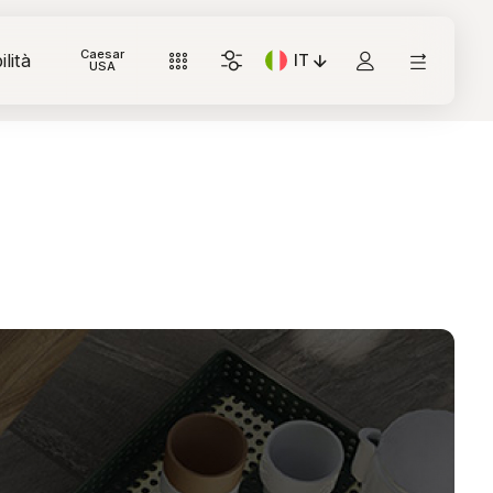
Caesar
lità
IT
Lingua corrente: Italiano
USA