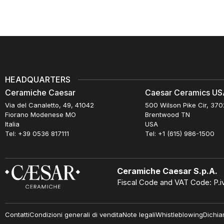
HEADQUARTERS
Ceramiche Caesar
Caesar Ceramics USA
Via del Canaletto, 49, 41042
500 Wilson Pike Cir, 37
Fiorano Modenese MO
Brentwood TN
Italia
USA
Tel: +39 0536 817111
Tel: +1 (615) 986-1500
Ceramiche Caesar S.p.A.
Fiscal Code and VAT Code: P.
Contatti
Condizioni generali di vendita
Note legali
Whistleblowing
Dichia