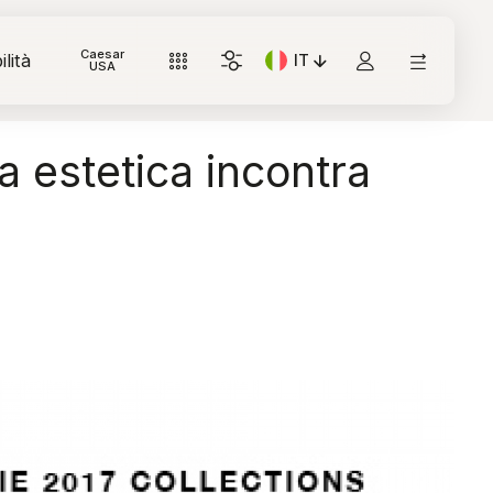
Caesar
lità
IT
Lingua corrente: Italiano
USA
a estetica incontra