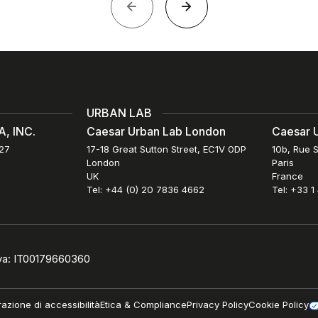
URBAN LAB
, INC.
Caesar Urban Lab London
Caesar U
027
17-18 Great Sutton Street, EC1V 0DP
10b, Rue S
London
Paris
UK
France
Tel: +44 (0) 20 7836 4662
Tel: +33 1
iva: IT00179660360
razione di accessibilità
Etica & Compliance
Privacy Policy
Cookie Policy