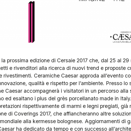
r la prossima edizione di Cersaie 2017 che, dal 25 al 29
tti e rivenditori alla ricerca di nuovi trend e proposte cr
e rivestimenti. Ceramiche Caesar approda all’evento co
nnovazione, qualità e rispetto per l’ambiente. Presso l
e Caesar accompagnerà i visitatori in un percorso alla
o ed esaltano i plus del grès porcellanato made in Ital
retazioni rispettivamente di marmi e legni pregiati, già 
ne di Coverings 2017, che affiancheranno altre soluzioni
a mondiale alla kermesse bolognese. Aggiornamenti di
Caesar ha dedicato da tempo e con successo all’archite