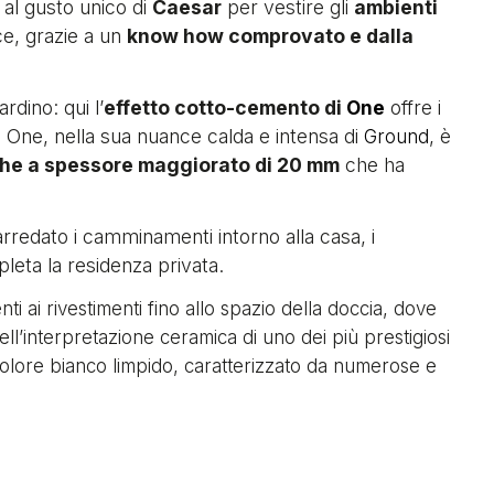
e al gusto unico di
Caesar
per vestire gli
ambienti
ce, grazie a un
know how comprovato e dalla
rdino: qui l’
effetto cotto-cemento di
offre i
One
. One, nella sua nuance calda e intensa di
, è
Ground
che a spessore maggiorato di 20 mm
che ha
rredato i camminamenti intorno alla casa, i
pleta la residenza privata.
i ai rivestimenti fino allo spazio della doccia, dove
ell’interpretazione ceramica di uno dei più prestigiosi
 colore bianco limpido, caratterizzato da numerose e