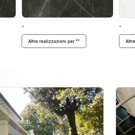
-
-
Altre realizzazioni per ""
Altr