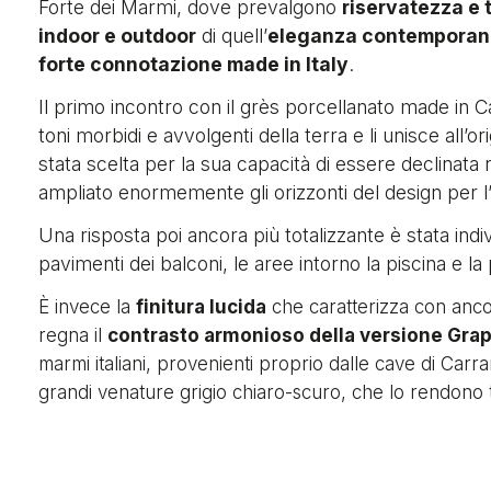
Forte dei Marmi, dove prevalgono
riservatezza e t
indoor e outdoor
di quell’
eleganza contempora
forte connotazione made in Italy
.
Il primo incontro con il grès porcellanato made in Cae
toni morbidi e avvolgenti della terra e li unisce all’o
stata scelta per la sua capacità di essere declinata 
ampliato enormemente gli orizzonti del design per l
Una risposta poi ancora più totalizzante è stata indi
pavimenti dei balconi, le aree intorno la piscina e l
È invece la
finitura lucida
che caratterizza con ancor
regna il
contrasto armonioso della versione Grap
marmi italiani, provenienti proprio dalle cave di Carr
grandi venature grigio chiaro-scuro, che lo rendono t