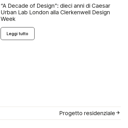
“A Decade of Design”: dieci anni di Caesar
F
Urban Lab London alla Clerkenwell Design
t
Week
Leggi tutto
Progetto residenziale