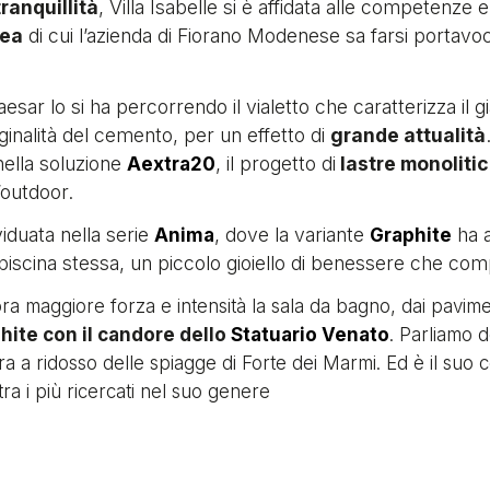
ranquillità
, Villa Isabelle si è affidata alle competenze 
nea
di cui l’azienda di Fiorano Modenese sa farsi portavo
sar lo si ha percorrendo il vialetto che caratterizza il gia
riginalità del cemento, per un effetto di
grande attualità
nella soluzione
, il progetto di
lastre monoliti
Aextra20
’outdoor.
viduata nella serie
, dove la variante
ha a
Anima
Graphite
a piscina stessa, un piccolo gioiello di benessere che com
a maggiore forza e intensità la sala da bagno, dai paviment
hite con il candore dello
Statuario Venato
. Parliamo d
ara a ridosso delle spiagge di Forte dei Marmi. Ed è il suo
ra i più ricercati nel suo genere