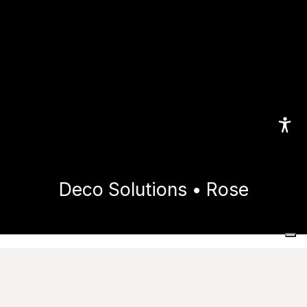
Deco Solutions • Rose
Home
Collezioni
Deco Solutions
Rose
Immagini
Voci di capitolato