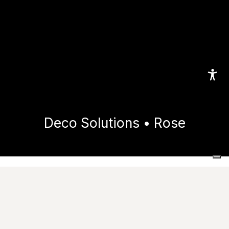
Deco Solutions • Rose
Home
Collections
Deco Solutions
Rose
Images
Fiches Techniques
Download
Notes Techniques