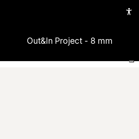
Out&In Project - 8 mm
Home
Piastrelle da esterno
Out&In Project - 8 mm