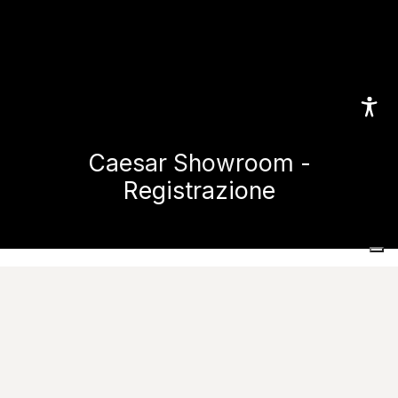
Caesar Showroom -
Registrazione
Home
Caesar Showroom - Registrazione
Benvenuto nella
Showroom Caesar
!
Compila il form di registrazione per vivere la
Season Premiére Caesar
!