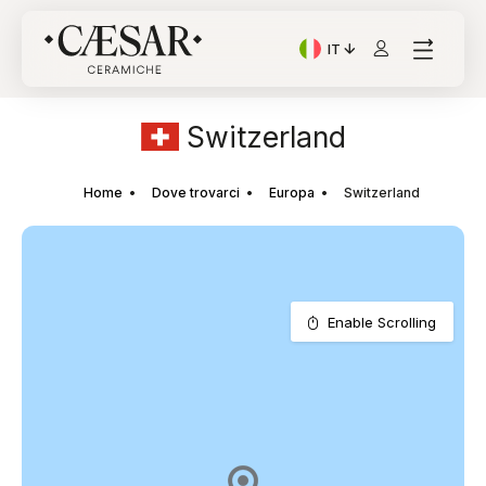
IT
Lingua corrente: Italian
Switzerland
Home
Dove trovarci
Europa
Switzerland
Enable Scrolling