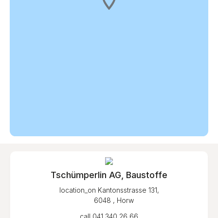
Tschümperlin AG, Baustoffe
location_on
Kantonsstrasse 131,
6048 , Horw
call
041 340 26 66