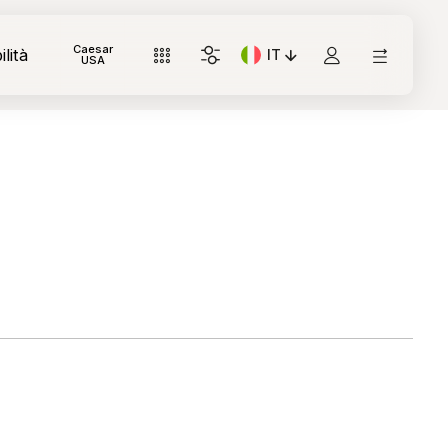
Caesar
lità
IT
Lingua corrente: Italiano
USA