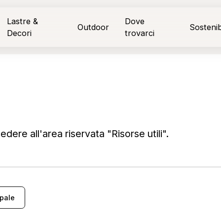
Lastre &
Dove
Outdoor
Sostenibi
Decori
trovarci
dere all'area riservata "Risorse utili".
ipale