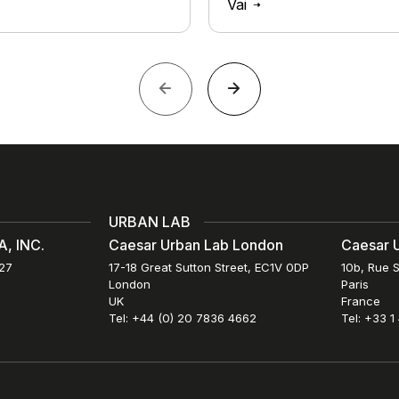
Vai
URBAN LAB
, INC.
Caesar Urban Lab London
Caesar U
027
17-18 Great Sutton Street, EC1V 0DP
10b, Rue S
London
Paris
UK
France
Tel: +44 (0) 20 7836 4662
Tel: +33 1