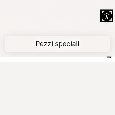
Pezzi speciali
Home
Collezioni
Step In
Pezzi speciali
Collegamenti rapidi
Accedi velocemente ad alcune delle sezioni più
utili del sito.