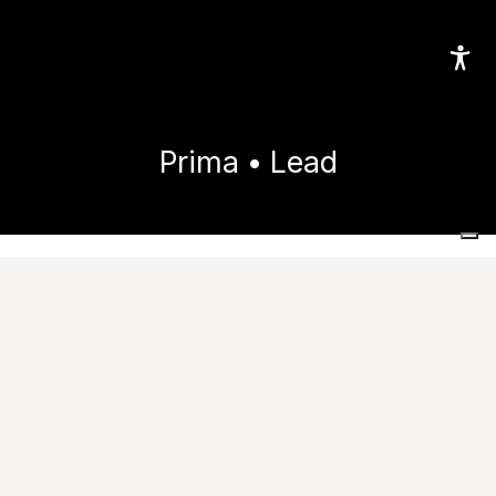
Prima • Lead
Home
Collezioni
Prima
Lead
Immagini
Voci di capitolato
Risorse Utili
Scheda tecnica
Catalogo
Provalo nei tuoi spazi
Richiedi Informazioni