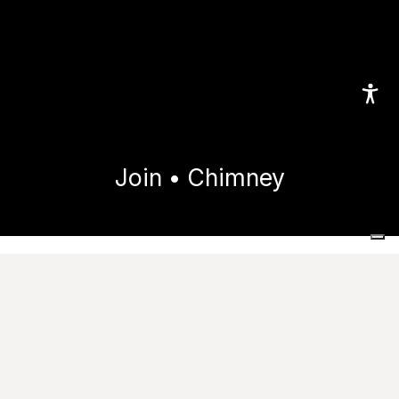
Join • Chimney
Home
Collezioni
Join
Chimney
Voci di capitolato
Risorse Utili
Scheda tecnica
Catalogo
Provalo nei tuoi spazi
Richiedi Informazioni