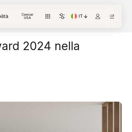
Caesar
lità
IT
Lingua corrente: Italiano
USA
ward 2024 nella