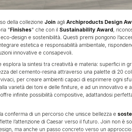
so della collezione
Join
agli
Archiproducts Design A
ria "
Finishes
" che con il
Sustainability Award
, ricon
 in eco-design e sostenibilità. Questi premi pongono l’acc
ntegrare estetica e responsabilità ambientale, rispondend
ioni innovative e consapevoli.
 esplora la sintesi tra creatività e materia: superfici in 
zza del cemento-resina attraverso una palette di 20 color
 vivaci, per creare ambienti capaci di esprimere ogni sf
a varietà dei toni e delle finiture, e ad un innovativo e
 offre infinite possibilità compositive, adattandosi perfet
 la conferma di un percorso che unisce bellezza e
soste
lette l’attenzione di Caesar verso il futuro. Join non è so
design, ma anche un passo concreto verso un approcci