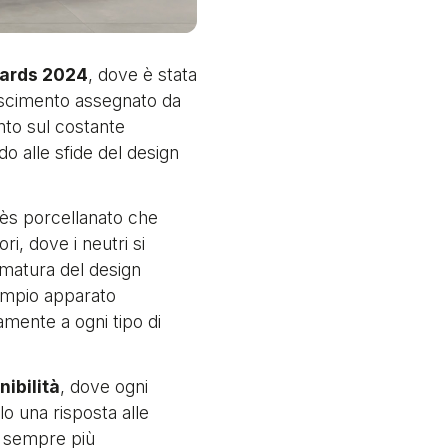
wards 2024
, dove è stata
oscimento assegnato da
ento sul costante
o alle sfide del design
grès porcellanato che
i, dove i neutri si
umatura del design
 ampio apparato
tamente a ogni tipo di
nibilità
, dove ogni
lo una risposta alle
o sempre più