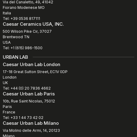
Via del Canaletto, 49, 41042
Fiorano Modenese MO
Italia
Tel: +39 0536 817111
Caesar Ceramics USA, INC.
500 Wilson Pike Cir, 37027
Brentwood TN
USA
Tel: +1 (615) 986-1500
URBAN LAB
Caesar Urban Lab London
17-18 Great Sutton Street, EC1V 0DP
London
UK
Tel: +44 (0) 20 7836 4662
Caesar Urban Lab Paris
10b, Rue Saint Nicolas, 75012
Paris
France
Tel: +33 1 44 73 42 02
Caesar Urban Lab Milano
Via Molino delle Armi, 14, 20123
Milano