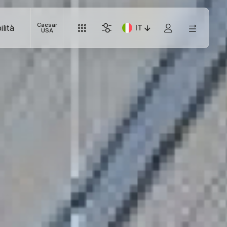
Caesar
lità
IT
Lingua corrente: Italiano
USA