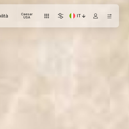
Caesar
lità
IT
Lingua corrente: Italiano
USA