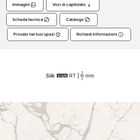
Immagini
Voci di capitolato
Scheda tecnica
Catalogo
Provalo nei tuoi spazi
Richiedi Informazioni
Silk
RT
|
6
mm