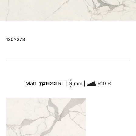
120x278
Matt
RT
|
9
mm
|
R10 B