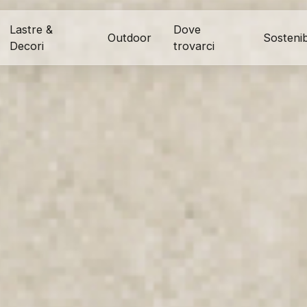
Lastre &
Dove
Outdoor
Sostenibi
Decori
trovarci