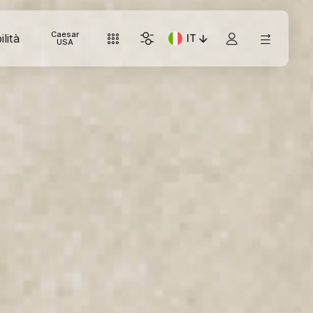
Caesar
lità
IT
Lingua corrente: Italiano
USA