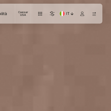
Caesar
lità
IT
Lingua corrente: Italiano
USA