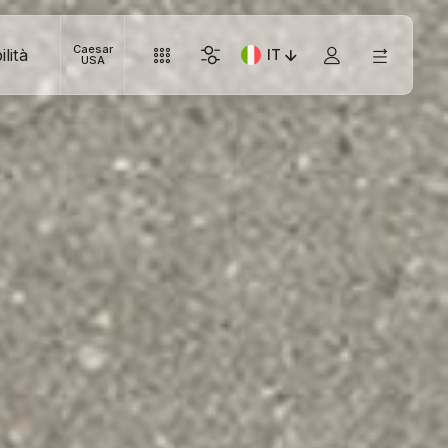
Caesar
lità
IT
Lingua corrente: Italiano
USA