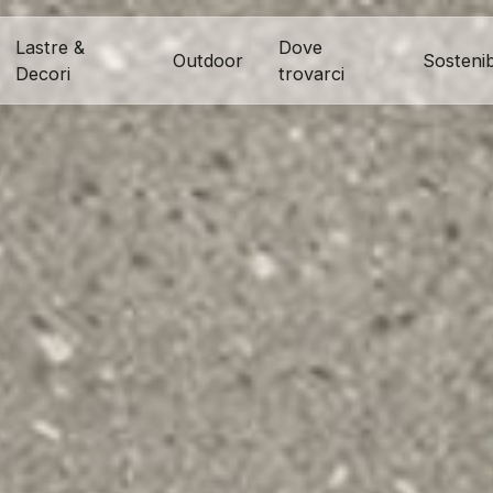
Lastre &
Dove
Outdoor
Sostenibi
Decori
trovarci