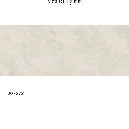
Matt
RT
|
6
mm
120x278