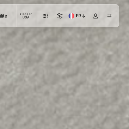
Caesar
lité
FR
Langue actuelle: Italiano
USA