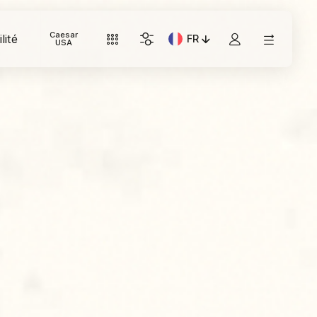
Caesar
lité
FR
Langue actuelle: Italiano
USA