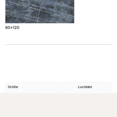
60x120
Größe
Lucidato
120x278
6
mm
60x120
6
mm