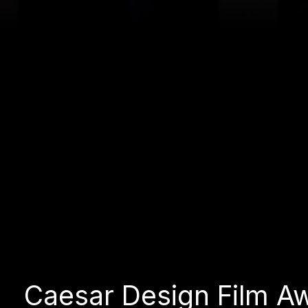
Caesar Design Film A