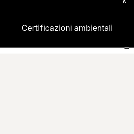
Certificazioni ambientali
Home
Azienda
Il grès porcellanato Caesar
Certificazioni ambientali
Cultura della materia
significa
pensare l'ambiente
come contesto di ogni nostra azione: dalla scelta dei
materiali, alla produzione, al ciclo di vita del prodotto
dopo la vendita, fino allo smaltimento e al riciclo.
Per visualizzare tutte le certificazioni ambientali, clicca
qu
i.