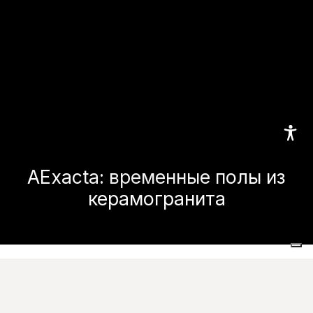
AExacta: временные полы из
керамогранита
Home
CaesarTech
AExacta
посмотреть галерею