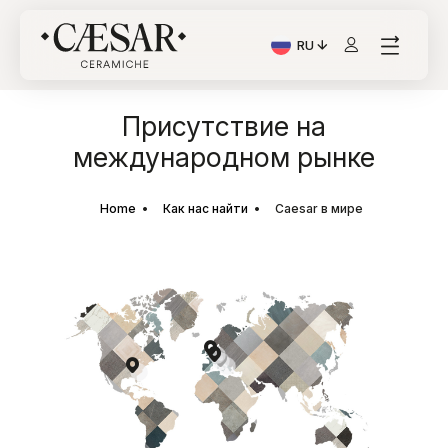
RU
Текущий язык: Italiano
Присутствие на
международном рынке
Home
Как нас найти
Caesar в мире