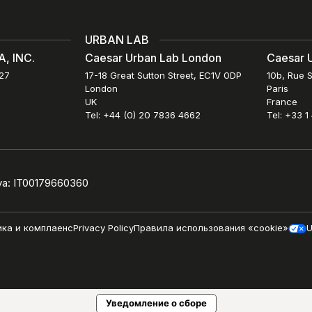
URBAN LAB
, INC.
Caesar Urban Lab London
Caesar U
027
17-18 Great Sutton Street, EC1V 0DP
10b, Rue S
London
Paris
UK
France
Tel: +44 (0) 20 7836 4662
Tel: +33 1
iva: IT00179660360
ика и комплаенс
Privacy Policy
Правила использования «cookie»
U
Уведомление о сборе