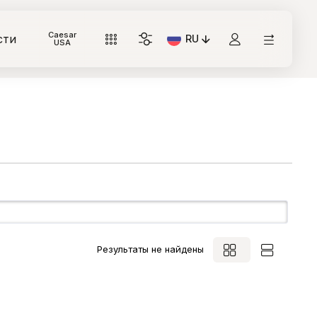
Caesar
сти
RU
Текущий язык: Italiano
USA
Результаты не найдены