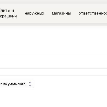
литы и
наружных
магази́ны
ответственно
крашени