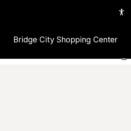
Bridge City Shopping Center
Home
Réalisations
Espaces commerciaux et publics
Bridge City Shopping Center
Images
Contactez-nous