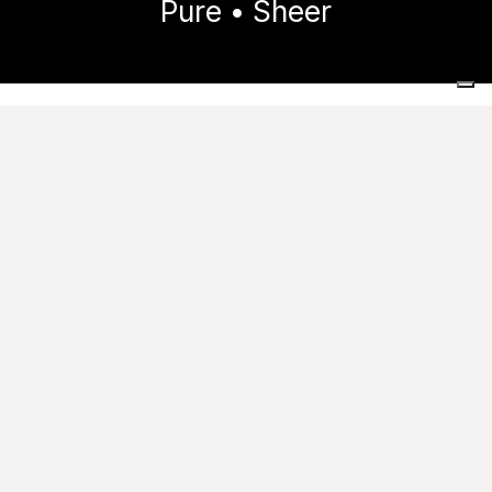
Pure • Sheer
Home
Collections
Pure
Sheer
Images
Fiches Techniques
Download
Notes Techniques
Catalogue
Mise en ambiance
Demande de renseignements
Matt
RT
|
9
mm
|
R10 B