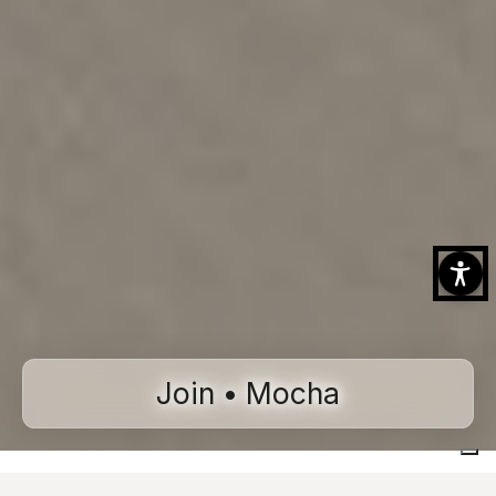
Join • Mocha
Home
Collections
Join
Mocha