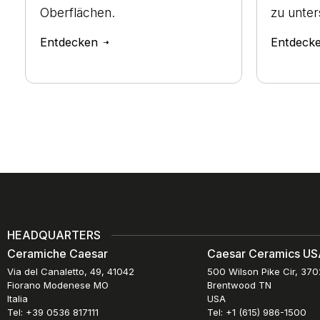
Oberflächen.
zu unter
Entdecken
Entdeck
HEADQUARTERS
Ceramiche Caesar
Caesar Ceramics USA
Via del Canaletto, 49, 41042
500 Wilson Pike Cir, 37
Fiorano Modenese MO
Brentwood TN
Italia
USA
Tel: +39 0536 817111
Tel: +1 (615) 986-1500