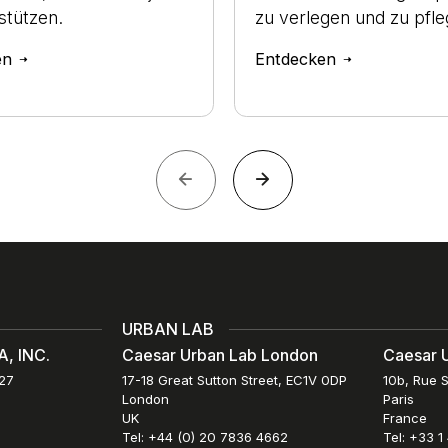
stützen.
zu verlegen und zu pfle
en
Entdecken
URBAN LAB
, INC.
Caesar Urban Lab London
Caesar U
027
17-18 Great Sutton Street, EC1V 0DP
10b, Rue S
London
Paris
UK
France
Tel: +44 (0) 20 7836 4662
Tel: +33 1