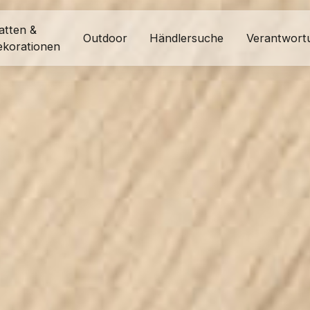
atten &
Outdoor
Händlersuche
Verantwort
ekorationen